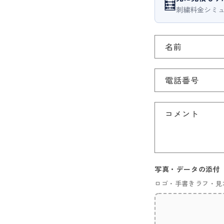
🧮
刺繍料金シミュ
名前
電話番号
コメント
写真・データの添付
ロゴ・手書きラフ・見