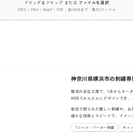
ドラッグ＆ドロップ または
ファイルを選択
JPEG / PNG / WebP / PDF・各10MBまで・最大5ファイル
神奈川県横浜市の刺繍専門店 B
横浜の自社工房で、1点からオー
WEBでかんたんにデザインでき
他店で断られた難しい刺繍や、お
確かな技術とスピードで、イメー
Tシャツ・パーカー刺繍
キャ