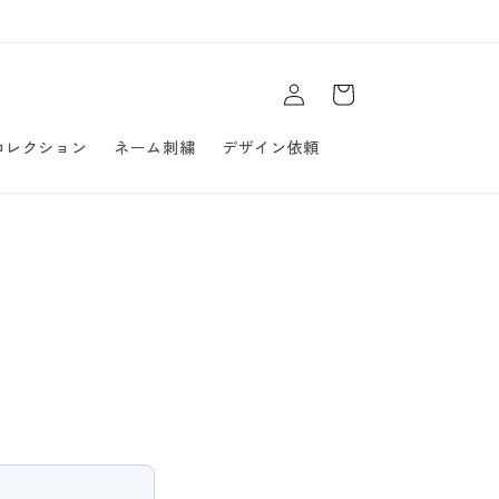
ロ
カ
グ
ー
イ
ト
ン
Rコレクション
ネーム刺繍
デザイン依頼